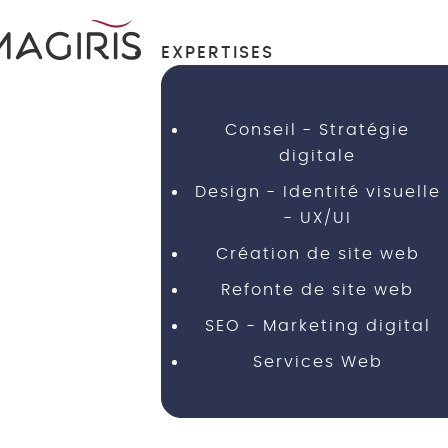
EXPERTISES
Conseil - Stratégie
digitale
Design - Identité visuelle
- UX/UI
Création de site web
Refonte de site web
SEO - Marketing digital
Services Web