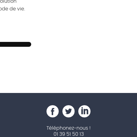
olution
ode de vie.
Téléphonez-nous !
01 39 51 50 13