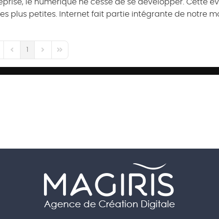
prise, le numérique ne cesse de se développer. Cette év
es plus petites. Internet fait partie intégrante de notre m
1
st Page
Previous Page
Next Page
Last Page