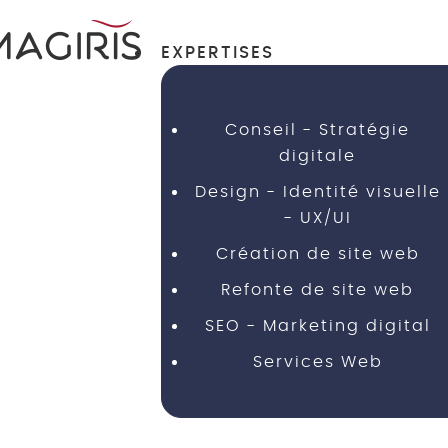
EXPERTISES
Conseil - Stratégie
digitale
Design - Identité visuelle
- UX/UI
Création de site web
Refonte de site web
SEO - Marketing digital
Services Web