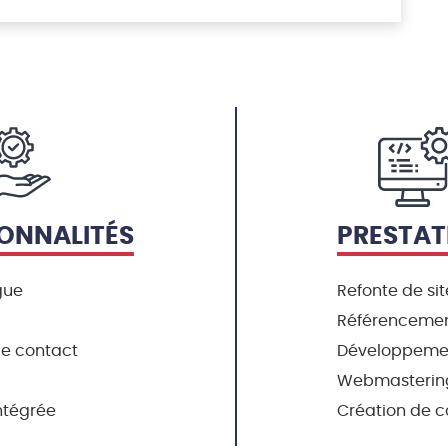
ONNALITÉS
PRESTAT
gue
Refonte de si
Référencemen
de contact
Développeme
Webmasterin
ntégrée
Création de 