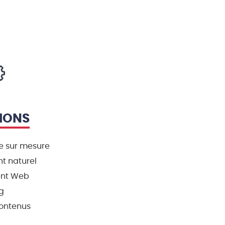
IONS
te sur mesure
t naturel
nt Web
g
contenus